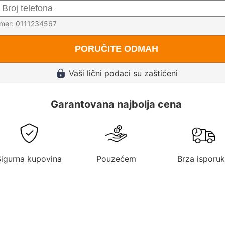
imer: 0111234567
PORUČITE ODMAH
Vaši lični podaci su zaštićeni
Garantovana najbolja cena
Sigurna kupovina
Pouzećem
Brza isporu