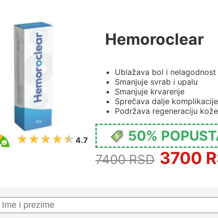
Hemoroclear
Ublažava bol i nelagodnost
Smanjuje svrab i upalu
Smanjuje krvarenje
Sprečava dalje komplikacije
Podržava regeneraciju kože
50% POPUST
4.7
3700 
7400 RSD