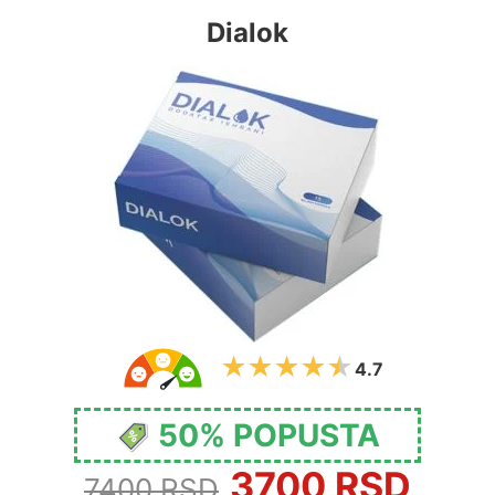
Dialok
4.7
50% POPUSTA
3700 RSD
7400 RSD