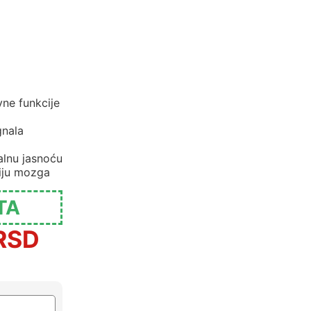
vne funkcije
gnala
lnu jasnoću
iju mozga
TA
RSD