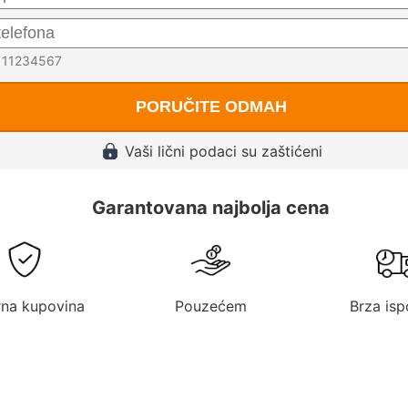
0111234567
PORUČITE ODMAH
Vaši lični podaci su zaštićeni
Garantovana najbolja cena
rna kupovina
Pouzećem
Brza isp