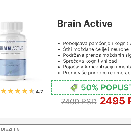
Brain Active
Poboljšava pamćenje i kogniti
Štiti moždane ćelije i neurone
Podržava prenos moždanih si
Sprečava kognitivni pad
Pojačava koncentraciju i menta
Promoviše prirodnu regenerac
50% POPUS
4.7
2495 
7400 RSD